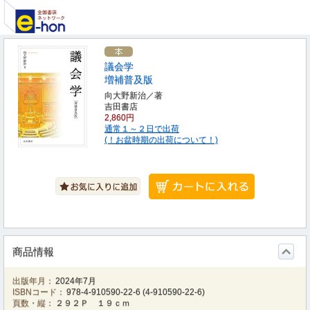
議会学
増補普及版
向大野新治／著
吉田書店
2,860円
通常１～２日で出荷
(！お盆時期の出荷について！)
商品情報
出版年月：
2024年7月
ISBNコード：
978-4-910590-22-6
(
4-910590-22-6
)
頁数・縦：
２９２Ｐ １９ｃｍ