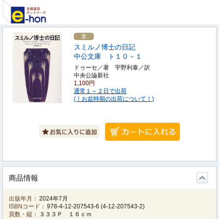
スミルノ博士の日記
中公文庫 ト１０－１
ドゥーセ／著 宇野利泰／訳
中央公論新社
1,100円
通常１～２日で出荷
(！お盆時期の出荷について！)
商品情報
出版年月：
2024年7月
ISBNコード：
978-4-12-207543-6
(
4-12-207543-2
)
頁数・縦：
３３３Ｐ １６ｃｍ