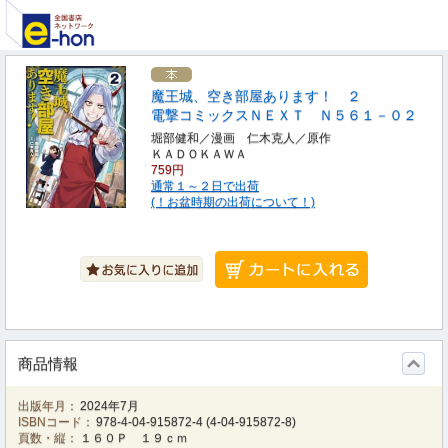
魔王城、空き部屋あります！ ２
電撃コミックスＮＥＸＴ Ｎ５６１－０２
堀部健和／漫画 仁木克人／原作
ＫＡＤＯＫＡＷＡ
759円
通常１～２日で出荷
(！お盆時期の出荷について！)
商品情報
出版年月：
2024年7月
ISBNコード：
978-4-04-915872-4
(
4-04-915872-8
)
頁数・縦：
１６０Ｐ １９ｃｍ