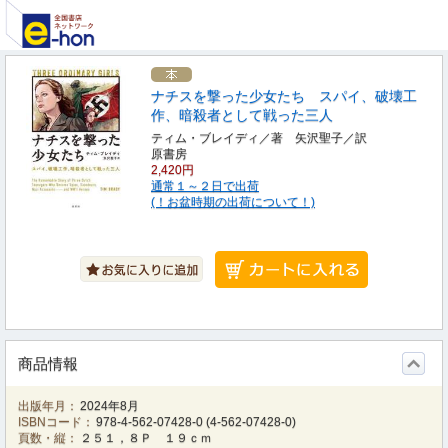
ナチスを撃った少女たち スパイ、破壊工
作、暗殺者として戦った三人
ティム・ブレイディ／著 矢沢聖子／訳
原書房
2,420円
通常１～２日で出荷
(！お盆時期の出荷について！)
商品情報
出版年月：
2024年8月
ISBNコード：
978-4-562-07428-0
(
4-562-07428-0
)
頁数・縦：
２５１，８Ｐ １９ｃｍ