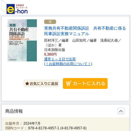
実務共有不動産関係訴訟 共有不動産に係る
民事訴訟実務マニュアル
田村洋三／編著 山田知司／編著 浅香紀久雄／
〔ほか〕著
日本加除出版
6,380円
通常１～２日で出荷
(！お盆時期の出荷について！)
商品情報
出版年月：
2024年7月
ISBNコード：
978-4-8178-4957-1
(
4-8178-4957-6
)