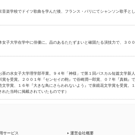
京音楽学校でドイツ歌曲を学んだ後、フランス・パリにてシャンソン歌手と
本女子大学在学中に俳優に。品のあるたたずまいと確固たる演技力で、３０
お茶の水女子大学理学部卒業。９４年「神様」で第１回パスカル短篇文学新
川賞を受賞。２００１年『センセイの鞄』で谷崎潤一郎賞、０７年『真鶴』
売文学賞、１６年『大きな鳥にさらわれないよう』で泉鏡花文学賞を受賞。
された当時に掲載されていたものです）
用サービス
運営会社概要