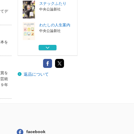
スナックふたり
中央公論新社
してデ
わたしの人生案内
中央公論新社
０本を
バタをひとさじ、
玉子を３コ
河出書房新社
センセイの鞄 上
人賞を
返品について
埼玉福祉会
で芸術
１９年
沢村貞子の献立
料理・飯島奈美...
リトルモア
スナックふたり
中央公論新社
facebook
わたしの人生案内