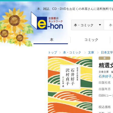
本、雑誌、CD・DVDをお近くの本屋さんに送料無料で
本
コミック
トップ
本・コミック
文庫
日本文学
精選
文春文庫 
石井好子
出版社名
出版年月
ISBNコー
税込価格