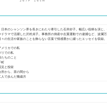
２６７Ｐ １６ｃｍ
、日本のシャンソン界を長きにわたり牽引した石井好子。幅広い役柄を演じ、
やドラマで活躍した沢村貞子。事務所の倒産や左翼運動での逮捕など、波瀾万
日々の生活や家族のことを飾らない言葉で情感豊かに綴ったエッセイを収録。
アメリカでの私
パリでの私
母たちのこと
下町
震災と投獄
台所から、茶の間から
二人で歩んだ幾歳月