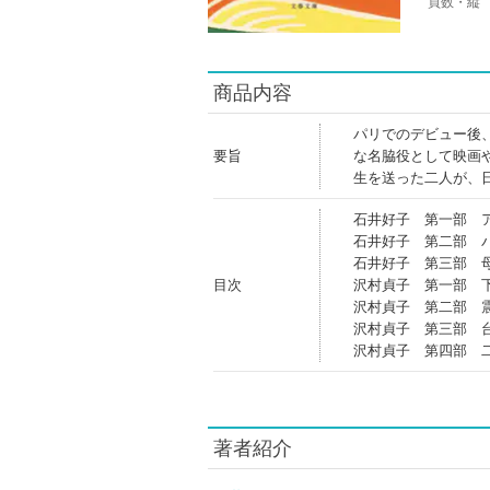
頁数・縦
商品内容
パリでのデビュー後
要旨
な名脇役として映画
生を送った二人が、
石井好子 第一部 
石井好子 第二部 
石井好子 第三部 
目次
沢村貞子 第一部 
沢村貞子 第二部 
沢村貞子 第三部 
沢村貞子 第四部 
著者紹介