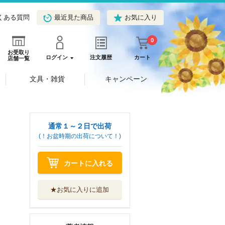
くある質問
最近見た商品
お気に入り
0
お受取り
ログイン
注文履歴
カート
店舗一覧
文具・雑貨
キャンペーン
通常１～２日で出荷
(！お盆時期の出荷について！)
カートに入れる
★お気に入りに追加