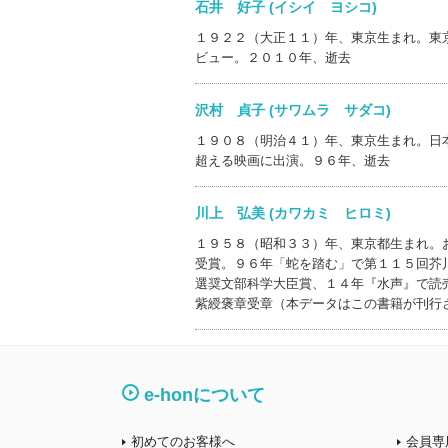
石井 好子 (イシイ ヨシコ)
１９２２（大正１１）年、東京生まれ。東
ビュー。２０１０年、逝去
沢村 貞子 (サワムラ サダコ)
１９０８（明治４１）年、東京生まれ。日
超える映画に出演。９６年、逝去
川上 弘美 (カワカミ ヒロミ)
１９５８（昭和３３）年、東京都生まれ。
受賞。９６年「蛇を踏む」で第１１５回芥
選奨文部科学大臣賞、１４年『水声』で読
紫綬褒章受章（本データはこの書籍が刊行
e-honについて
初めてのお客様へ
会員専