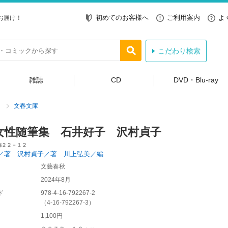
初めてのお客様へ
ご利用案内
よ
お届け！
こだわり検索
雑誌
CD
DVD・Blu-ray
文春文庫
女性随筆集 石井好子 沢村貞子
編２２－１２
／著 沢村貞子／著 川上弘美／編
文藝春秋
2024年8月
ド
978-4-16-792267-2
（
4-16-792267-3
）
1,100円