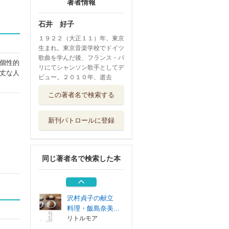
著者情報
石井 好子
１９２２（大正１１）年、東京
生まれ。東京音楽学校でドイツ
歌曲を学んだ後、フランス・パ
個性的
リにてシャンソン歌手としてデ
丈な人
ビュー。２０１０年、逝去
わたしの人生案内
この著者名で検索する
中央公論新社
新刊パトロールに登録
バタをひとさじ、
玉子を３コ
河出書房新社
同じ著者名で検索した本
センセイの鞄 上
埼玉福祉会
沢村貞子の献立
料理・飯島奈美...
リトルモア