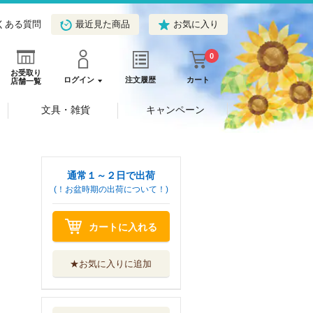
くある質問
最近見た商品
お気に入り
0
お受取り
ログイン
注文履歴
カート
店舗一覧
文具・雑貨
キャンペーン
通常１～２日で出荷
(！お盆時期の出荷について！)
カートに入れる
★お気に入りに追加
秘密のハネムーン
コテージ
ハーパーコリン...