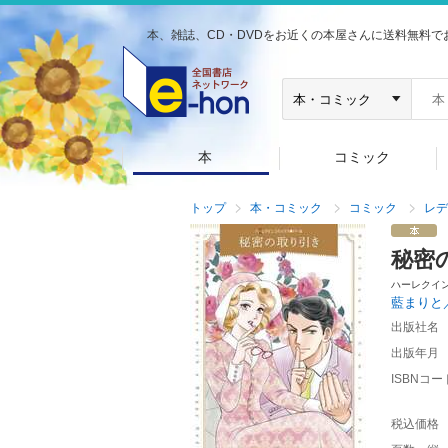
本、雑誌、CD・DVDをお近くの本屋さんに送料無料で
本
コミック
トップ
本・コミック
コミック
レデ
秘密
ハーレクイ
藍まりと
出版社名
出版年月
ISBNコー
税込価格