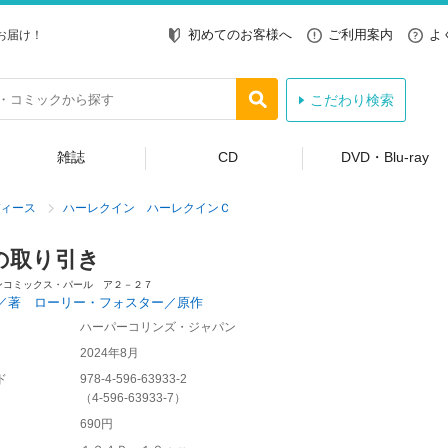
初めてのお客様へ
ご利用案内
よ
お届け！
こだわり検索
雑誌
CD
DVD・Blu-ray
ィース
ハーレクイン ハーレクインＣ
の取り引き
ンコミックス・パール ア２－２７
／著 ローリー・フォスター／原作
ハーパーコリンズ・ジャパン
2024年8月
ド
978-4-596-63933-2
（
4-596-63933-7
）
690円