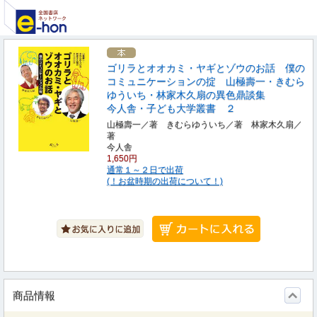
ゴリラとオオカミ・ヤギとゾウのお話 僕の
コミュニケーションの掟 山極壽一・きむら
ゆういち・林家木久扇の異色鼎談集
今人舎・子ども大学叢書 ２
山極壽一／著 きむらゆういち／著 林家木久扇／
著
今人舎
1,650円
通常１～２日で出荷
(！お盆時期の出荷について！)
商品情報