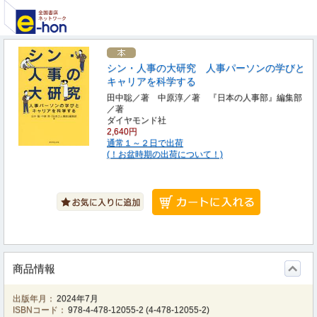
シン・人事の大研究 人事パーソンの学びと
キャリアを科学する
田中聡／著 中原淳／著 『日本の人事部』編集部
／著
ダイヤモンド社
2,640円
通常１～２日で出荷
(！お盆時期の出荷について！)
商品情報
出版年月：
2024年7月
ISBNコード：
978-4-478-12055-2
(
4-478-12055-2
)