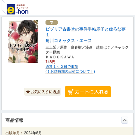
ビブリア古書堂の事件手帖扉子と虚ろな夢
１
角川コミックス・エース
三上延／原作 庭春樹／漫画 越島はぐ／キャラク
ター原案
ＫＡＤＯＫＡＷＡ
748円
通常１～２日で出荷
(！お盆時期の出荷について！)
商品情報
出版年月：
2024年8月