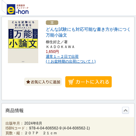
どんな試験にも対応可能な書き方が身につく
万能小論文
柳生好之／著
ＫＡＤＯＫＡＷＡ
1,650円
通常１～２日で出荷
(！お盆時期の出荷について！)
商品情報
出版年月：
2024年8月
ISBNコード：
978-4-04-606562-9
(
4-04-606562-1
)
頁数・縦：
２０７Ｐ ２１ｃｍ