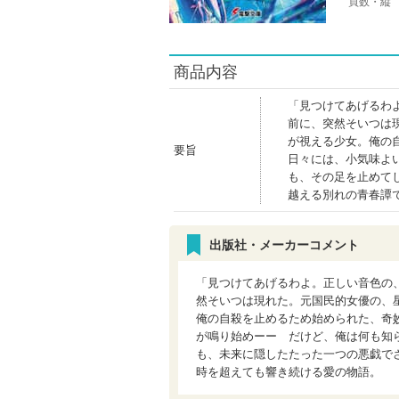
頁数・縦
商品内容
「見つけてあげるわ
前に、突然そいつは
が視える少女。俺の
要旨
日々には、小気味よ
も、その足を止めて
越える別れの青春譚
出版社・メーカーコメント
「見つけてあげるわよ。正しい音色の
然そいつは現れた。元国民的女優の、
俺の自殺を止めるため始められた、奇
が鳴り始めーー だけど、俺は何も知
も、未来に隠したたった一つの悪戯で
時を超えても響き続ける愛の物語。