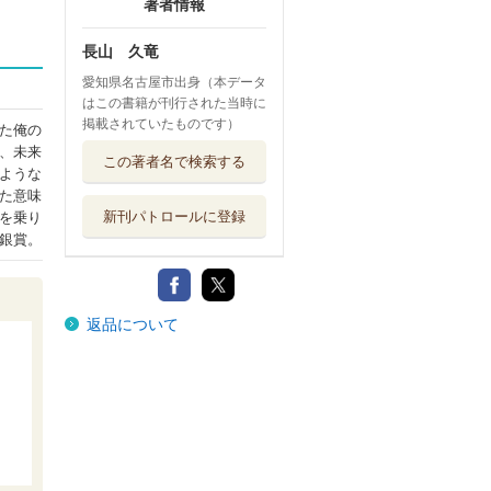
著者情報
長山 久竜
愛知県名古屋市出身（本データ
はこの書籍が刊行された当時に
掲載されていたものです）
た俺の
、未来
この著者名で検索する
ような
た意味
新刊パトロールに登録
を乗り
銀賞。
返品について