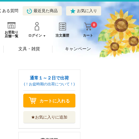
くある質問
最近見た商品
お気に入り
0
お受取り
ログイン
注文履歴
カート
店舗一覧
文具・雑貨
キャンペーン
通常１～２日で出荷
(！お盆時期の出荷について！)
カートに入れる
★お気に入りに追加