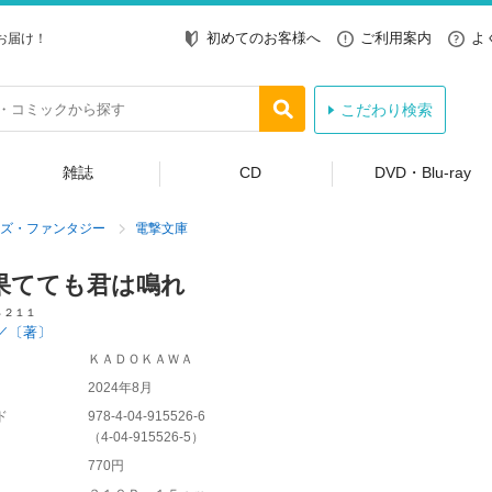
初めてのお客様へ
ご利用案内
よ
お届け！
こだわり検索
雑誌
CD
DVD・Blu-ray
ズ・ファンタジー
電撃文庫
果てても君は鳴れ
４２１１
／〔著〕
ＫＡＤＯＫＡＷＡ
2024年8月
ド
978-4-04-915526-6
（
4-04-915526-5
）
770円