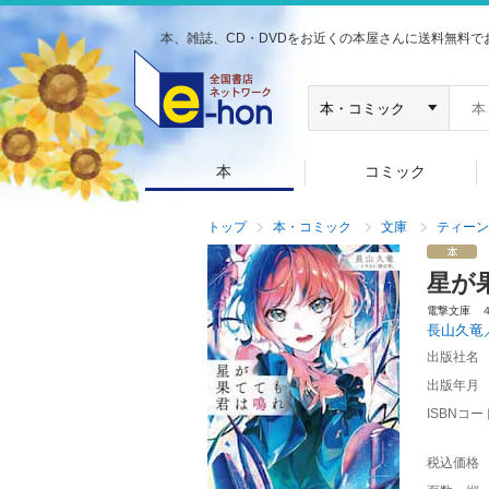
本、雑誌、CD・DVDをお近くの本屋さんに送料無料で
本
コミック
トップ
本・コミック
文庫
ティーン
星が
電撃文庫 
長山久竜
出版社名
出版年月
ISBNコー
税込価格