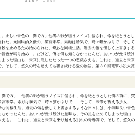
３１９Ｐ １５ｃｍ
よ。正しい音色の、奏で方」他者の影が纏うノイズに侵され、命を絶とうとし
現れた。元国民的女優の、星宮未幸。素顔は勝気で、時々猫かぶりで…そして
自殺を止めるため始められた、奇妙な同棲生活。過去の傷を優しく上書きする
い音色が鳴り始め―。だけど、俺は何も知らなかったんだ。あいつが走り続け
しまった理由も、未来に隠したたった一つの悪戯さえも。これは、過去と未来
で、そして、悠久の時を超えても響き続ける愛の物語。第３０回電撃小説大賞
、奏で方」 他者の影が纏うノイズに侵され、命を絶とうとした俺の前に、突
星宮未幸。素顔は勝気で、時々猫かぶりで……そして、未来が視える少女。
妙な同棲生活。過去の傷を優しく上書きするような日々には、小気味良い音色
らなかったんだ。あいつが走り続けた意味も、その足を止めてしまった理由
さえも。 これは、過去と未来を乗り越える別れの青春譚で、そして、悠久の