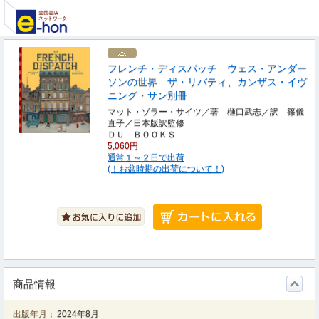
フレンチ・ディスパッチ ウェス・アンダー
ソンの世界 ザ・リバティ、カンザス・イヴ
ニング・サン別冊
マット・ゾラー・サイツ／著 樋口武志／訳 篠儀
直子／日本版訳監修
ＤＵ ＢＯＯＫＳ
5,060円
通常１～２日で出荷
(！お盆時期の出荷について！)
商品情報
出版年月：
2024年8月