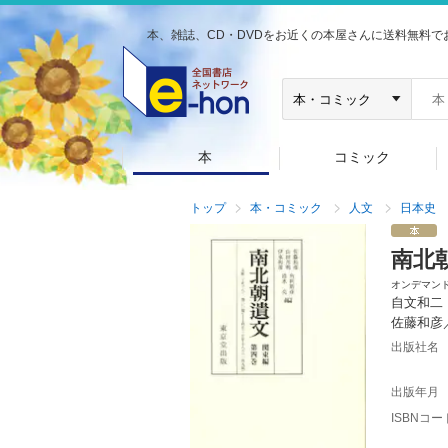
本、雑誌、CD・DVDをお近くの本屋さんに送料無料で
本
コミック
トップ
本・コミック
人文
日本史
南北
オンデマン
自文和二
佐藤和彦
出版社名
出版年月
ISBNコー