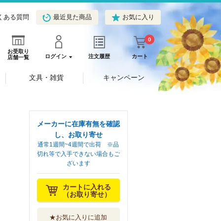
くある質問
最近見た商品
お気に入り
0
お受取り
ログイン
注文履歴
カート
店舗一覧
文具・雑貨
キャンペーン
メーカーに在庫有無を確認
し、お取り寄せ
通常1週間~4週間で出荷 ※品
切れ等で入手できない場合もご
ざいます
カートに入れる
（お取り寄せ）
★お気に入りに追加