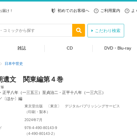
初めてのお客様へ
ご利用案内
よ
お届け！
こだわり検索
雑誌
CD
DVD・Blu-ray
日本中世史
朝遺文 関東編第４巻
ド版
・正平八年（一三五三）至貞治二・正平十八年（一三六三）
／〔ほか〕編
東京堂出版 〔東京〕 デジタルパブリッシングサービス
（印刷・製本）
2024年7月
ド
978-4-490-80143-9
（
4-490-80143-2
）