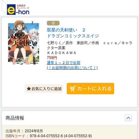
双星の天剣使い ２
ドラゴンコミックスエイジ
七野りく／原作 東皓司／作画 ｃｕｒａ／キャラ
クター原案
ＫＡＤＯＫＡＷＡ
759円
通常１～２日で出荷
(！お盆時期の出荷について！)
商品情報
出版年月：
2024年8月
ISBNコード：
978-4-04-075552-6
(
4-04-075552-9
)