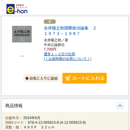
永井陽之助国際政治論集 ２
１９７３－１９８７
永井陽之助／著
中央公論新社
7,700円
通常１～２日で出荷
(！お盆時期の出荷について！)
商品情報
出版年月：
2024年8月
ISBNコード：
978-4-12-005815-8
(
4-12-005815-8
)
頁数・縦：
４９０Ｐ ２２ｃｍ