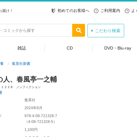
初めてのお客様へ
ご利用案内
よ
お届け！
こだわり検索
雑誌
CD
DVD・Blu-ray
養
集英社新書
の人、春風亭一之輔
 １２２８ ノンフィクション
著
集英社
2024年8月
ド
978-4-08-721328-7
（
4-08-721328-5
）
1,100円