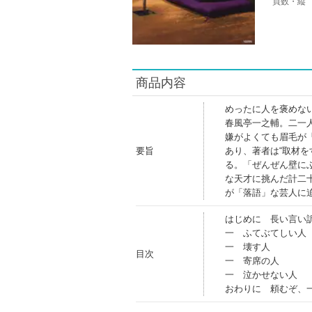
頁数・縦
商品内容
めったに人を褒めな
春風亭一之輔。二一
嫌がよくても眉毛が
要旨
あり、著者は“取材
る。「ぜんぜん壁に
な天才に挑んだ計二
が「落語」な芸人に
はじめに 長い言い
一 ふてぶてしい人
一 壊す人
目次
一 寄席の人
一 泣かせない人
おわりに 頼むぞ、