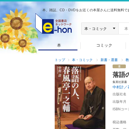
本、雑誌、CD・DVDをお近くの本屋さんに送料無料で
本
コミック
トップ
本・コミック
新書・選書
教
落語
集英社新書
中村計／
出版社名
出版年月
ISBNコー
税込価格