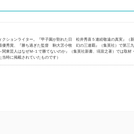
ィクションライター。『甲子園が割れた日 松井秀喜５連続敬遠の真実』（
最優秀賞、『勝ち過ぎた監督 駒大苫小牧 幻の三連覇』（集英社）で第三
～関東芸人はなぜＭ‐１で勝てないのか』（集英社新書、塙宣之著）では取材
た当時に掲載されていたものです）