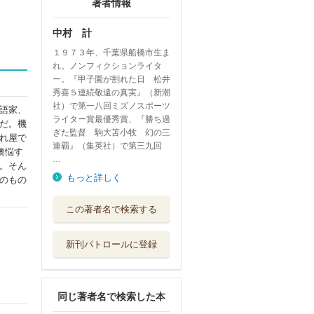
著者情報
中村 計
１９７３年、千葉県船橋市生ま
れ。ノンフィクションライタ
ー。『甲子園が割れた日 松井
秀喜５連続敬遠の真実』（新潮
社）で第一八回ミズノスポーツ
語家、
ライター賞最優秀賞、『勝ち過
だ。機
ぎた監督 駒大苫小牧 幻の三
れ屋で
連覇』（集英社）で第三九回
懊悩す
…
。そん
もっと詳しく
のもの
偽りなきコントの
この著者名で検索する
世界
ＫＡＤＯＫＡＷＡ
新刊パトロールに登録
笑い神 Ｍ－１、
その純情と狂気
文藝春秋
同じ著者名で検索した本
甲子園が割れた日