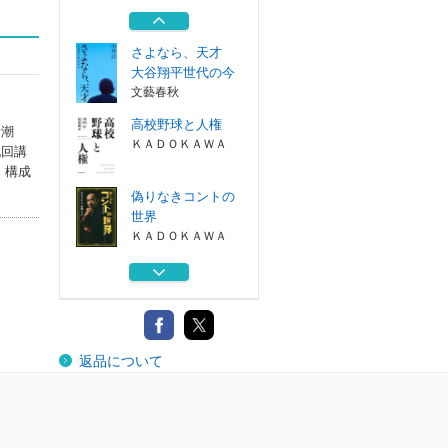
松井秀喜５連...
集英社
さよなら、天才
大谷翔平世代の今
文藝春秋
高校野球と人権
新潮
ＫＡＤＯＫＡＷＡ
九回講
・構成
偽りなきコントの
世界
ＫＡＤＯＫＡＷＡ
笑い神 Ｍ－１、
その純情と狂気
文藝春秋
甲子園が割れた日
返品について
松井秀喜５連...
集英社
さよなら、天才
大谷翔平世代の今