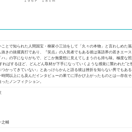
１９６Ｐ １８ｃｍ
いことで知られた人間国宝・柳家小三治をして「久々の本物」と言わしめた落
人抜きの抜擢真打であり、『笑点』の人気者でもある彼は落語界の若きエース
「ハ」の字になりがちで、どこか無愛想に見えてしまうのも持ち味。極度な照
をすればするほど、どんどん取材が下手になっていくような感覚に襲われた”と
ぶつかってきていない」とあっけらかんと語る彼は挫折を知らない男でもある
十時間以上にも及んだインタビューの果てに浮かび上がったものとは―存在そ
迫ったノンフィクション。
訳
一之輔