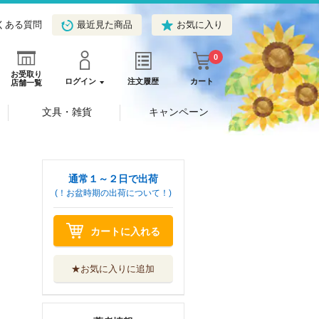
くある質問
最近見た商品
お気に入り
0
お受取り
ログイン
注文履歴
カート
店舗一覧
文具・雑貨
キャンペーン
通常１～２日で出荷
(！お盆時期の出荷について！)
カートに入れる
★お気に入りに追加