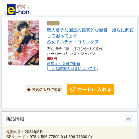
聖人君子な国王の変質的な寵愛 淫らに豹変
して困ってます
乙女ドルチェ・コミックス
石丸博子／著 月乃ひかり／原作
ハーパーコリンズ・ジャパン
693円
通常１～２日で出荷
(！お盆時期の出荷について！)
商品情報
出版年月：
2024年8月
ISBNコード：
978-4-596-77800-0
(
4-596-77800-0
)