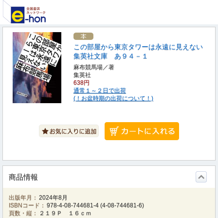
この部屋から東京タワーは永遠に見えない
集英社文庫 あ９４－１
麻布競馬場／著
集英社
638円
通常１～２日で出荷
(！お盆時期の出荷について！)
商品情報
出版年月：
2024年8月
ISBNコード：
978-4-08-744681-4
(
4-08-744681-6
)
頁数・縦：
２１９Ｐ １６ｃｍ