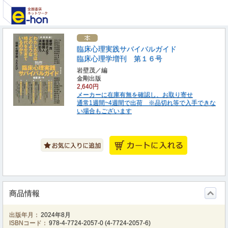
臨床心理実践サバイバルガイド
臨床心理学増刊 第１６号
岩壁茂／編
金剛出版
2,640円
メーカーに在庫有無を確認し、お取り寄せ
通常1週間~4週間で出荷 ※品切れ等で入手できな
い場合もございます
商品情報
出版年月：
2024年8月
ISBNコード：
978-4-7724-2057-0
(
4-7724-2057-6
)