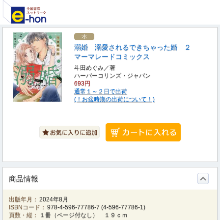
溺婚 溺愛されるできちゃった婚 ２
マーマレードコミックス
斗田めぐみ／著
ハーパーコリンズ・ジャパン
693円
通常１～２日で出荷
(！お盆時期の出荷について！)
商品情報
出版年月：
2024年8月
ISBNコード：
978-4-596-77786-7
(
4-596-77786-1
)
頁数・縦：
１冊（ページ付なし） １９ｃｍ