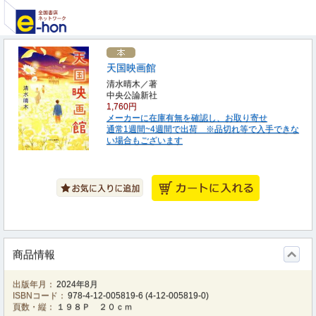
天国映画館
清水晴木／著
中央公論新社
1,760円
メーカーに在庫有無を確認し、お取り寄せ
通常1週間~4週間で出荷 ※品切れ等で入手できな
い場合もございます
商品情報
出版年月：
2024年8月
ISBNコード：
978-4-12-005819-6
(
4-12-005819-0
)
頁数・縦：
１９８Ｐ ２０ｃｍ