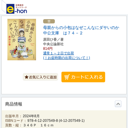
母親からの小包はなぜこんなにダサいのか
中公文庫 は７４－２
原田ひ香／著
中央公論新社
814円
通常１～２日で出荷
(！お盆時期の出荷について！)
商品情報
出版年月：
2024年8月
ISBNコード：
978-4-12-207549-8
(
4-12-207549-1
)
頁数・縦：
３４６Ｐ １６ｃｍ