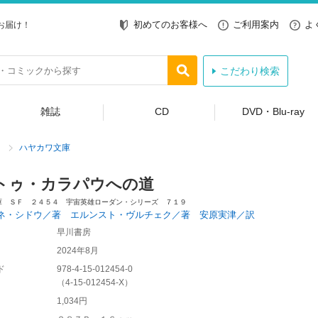
初めてのお客様へ
ご利用案内
よ
お届け！
こだわり検索
雑誌
CD
DVD・Blu-ray
ハヤカワ文庫
トゥ・カラパウへの道
庫 ＳＦ ２４５４ 宇宙英雄ローダン・シリーズ ７１９
ネ・シドウ／著 エルンスト・ヴルチェク／著 安原実津／訳
早川書房
2024年8月
ド
978-4-15-012454-0
（
4-15-012454-X
）
1,034円