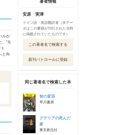
著者情報
安原 実津
ドイツ語・英語翻訳者（本デー
タはこの書籍が刊行された当時
に掲載されていたものです）
ハルか
、“モ
この著者名で検索する
ント
へと向
新刊パトロールに登録
同じ著者名で検索した本
智の変容
早川書房
グデリアの死んだ
家
東京創元社