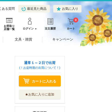
くある質問
最近見た商品
お気に入り
0
お受取り
ログイン
注文履歴
カート
店舗一覧
文具・雑貨
キャンペーン
通常１～２日で出荷
(！お盆時期の出荷について！)
カートに入れる
★お気に入りに追加