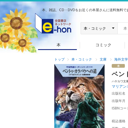
本、雑誌、CD・DVDをお近くの本屋さんに送料無料で
本
コミック
トップ
本・コミック
文庫
海外文学
ベン
ハヤカワ文
マリアン
出版社名
出版年月
ISBNコー
税込価格