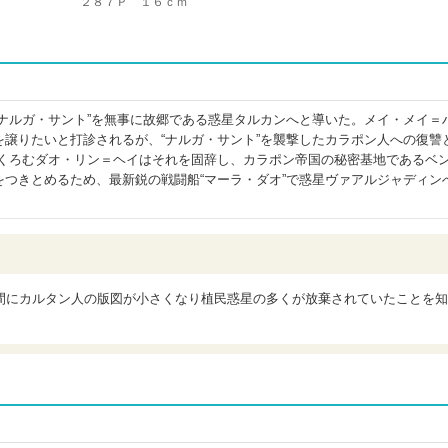
２８７Ｐ １６ｃｍ
“ナルガ・サント”を無事に故郷である惑星タルカンへと導いた。メイ・メイ＝
譲りたいと打診されるが、“ナルガ・サント”を襲撃したカラポン人への復讐と
もくろむダオ・リン＝ヘイはそれを固辞し、カラポン帝国の秘密基地であるベ
をつきとめるため、最新鋭の戦闘船“マーラ・ダオ”で惑星ヴァアルジャディン
間にカルタン人の版図が小さくなり植民惑星の多くが放棄されていたことを知