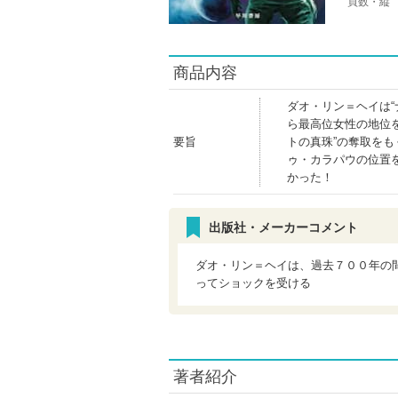
頁数・縦
商品内容
ダオ・リン＝ヘイは
ら最高位女性の地位を
要旨
トの真珠”の奪取を
ゥ・カラパウの位置
かった！
出版社・メーカーコメント
ダオ・リン＝ヘイは、過去７００年の
ってショックを受ける
著者紹介