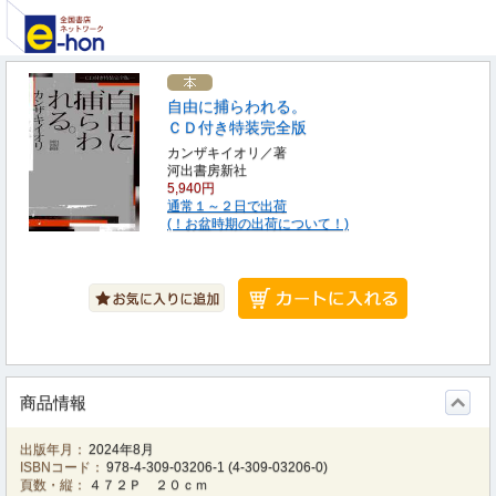
自由に捕らわれる。
ＣＤ付き特装完全版
カンザキイオリ／著
河出書房新社
5,940円
通常１～２日で出荷
(！お盆時期の出荷について！)
商品情報
出版年月：
2024年8月
ISBNコード：
978-4-309-03206-1
(
4-309-03206-0
)
頁数・縦：
４７２Ｐ ２０ｃｍ