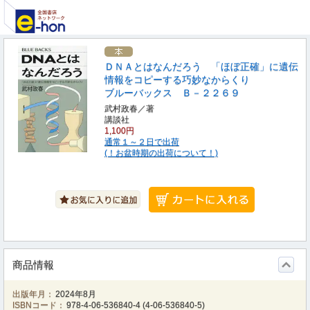
ＤＮＡとはなんだろう 「ほぼ正確」に遺伝
情報をコピーする巧妙なからくり
ブルーバックス Ｂ－２２６９
武村政春／著
講談社
1,100円
通常１～２日で出荷
(！お盆時期の出荷について！)
商品情報
出版年月：
2024年8月
ISBNコード：
978-4-06-536840-4
(
4-06-536840-5
)