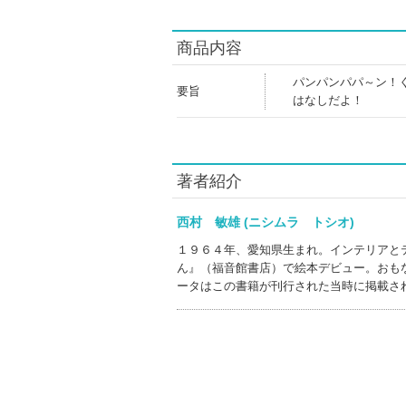
商品内容
パンパンパパ～ン！
要旨
はなしだよ！
著者紹介
西村 敏雄 (ニシムラ トシオ)
１９６４年、愛知県生まれ。インテリアと
ん』（福音館書店）で絵本デビュー。おも
ータはこの書籍が刊行された当時に掲載さ