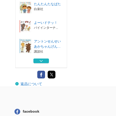
たんたんたなばた
白泉社
よーいドテッ！
パイインターナ...
アントンせんせい
あかちゃんげん...
講談社
はみがきはーい！
小学館
バルバルさんとお
返品について
さるさん
福音館書店
たんたんたなばた
白泉社
facebook
よーいドテッ！