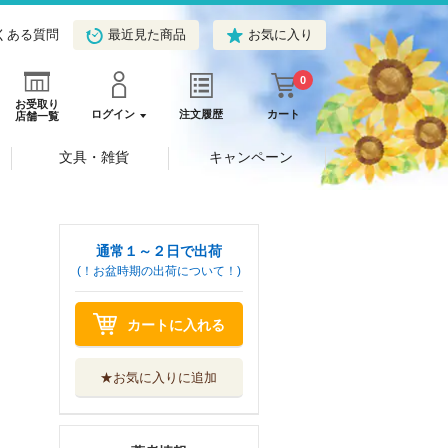
くある質問
最近見た商品
お気に入り
0
お受取り
ログイン
注文履歴
カート
店舗一覧
文具・雑貨
キャンペーン
通常１～２日で出荷
(！お盆時期の出荷について！)
カートに入れる
★お気に入りに追加