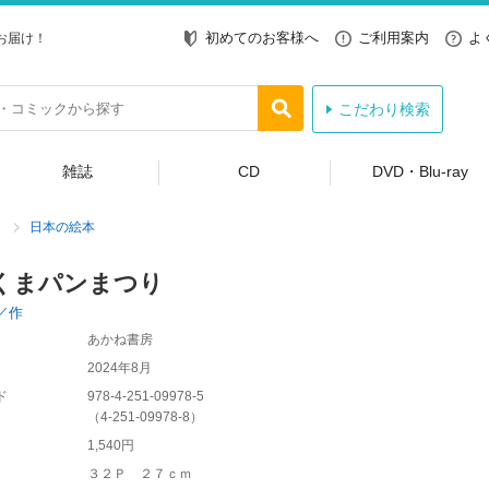
初めてのお客様へ
ご利用案内
よ
お届け！
こだわり検索
雑誌
CD
DVD・Blu-ray
日本の絵本
くまパンまつり
／作
あかね書房
2024年8月
ド
978-4-251-09978-5
（
4-251-09978-8
）
1,540円
３２Ｐ ２７ｃｍ