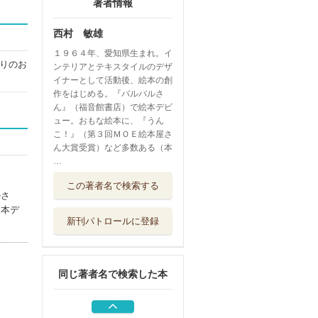
著者情報
西村 敏雄
１９６４年、愛知県生まれ。イ
りのお
ンテリアとテキスタイルのデザ
イナーとして活動後、絵本の創
作をはじめる。『バルバルさ
ん』（福音館書店）で絵本デビ
ュー。おもな絵本に、『うん
こ！』（第３回ＭＯＥ絵本屋さ
ん大賞受賞）など多数ある（本
…
アントンせんせい
この著者名で検索する
あかちゃんげん...
ルさ
講談社
（本デ
新刊パトロールに登録
はみがきはーい！
小学館
同じ著者名で検索した本
バルバルさんとお
さるさん
福音館書店