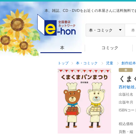
本、雑誌、CD・DVDをお近くの本屋さんに送料無料で
本
コミック
トップ
本・コミック
児童
創作絵本
くま
西村敏雄
出版社名
出版年月
ISBNコー
税込価格
頁数・縦