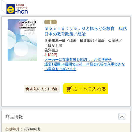
Ｓｏｃｉｅｔｙ５．０と揺らぐ公教育 現代
日本の教育政策／統治
児美川孝一郎／編著 横井敏郎／編著 佐藤学／
〔ほか〕著
晃洋書房
4,180円
メーカーに在庫有無を確認し、お取り寄せ
通常1週間~4週間で出荷 ※品切れ等で入手できな
い場合もございます
商品情報
出版年月：
2024年8月