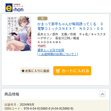
かまって新卒ちゃんが毎回誘ってくる ３
電撃コミックスＮＥＸＴ Ｎ５２１－０３
凪木エコ／原作 文雅／作画 Ｒｅ岳／キャラクタ
ーデザイン 長谷川三時／構成
ＫＡＤＯＫＡＷＡ
759円
通常１～２日で出荷
(！お盆時期の出荷について！)
商品情報
出版年月：
2024年8月
ISBNコード：
978-4-04-915880-9
(
4-04-915880-9
)