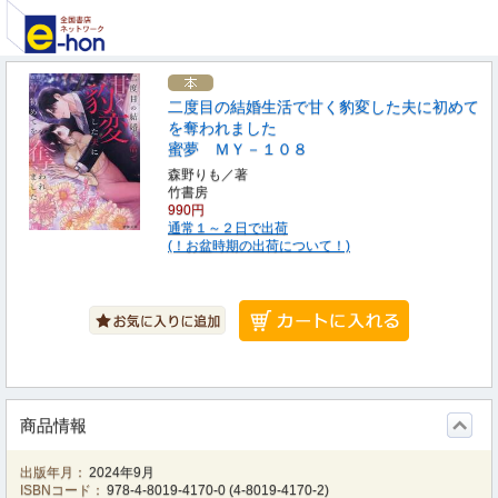
二度目の結婚生活で甘く豹変した夫に初めて
を奪われました
蜜夢 ＭＹ－１０８
森野りも／著
竹書房
990円
通常１～２日で出荷
(！お盆時期の出荷について！)
商品情報
出版年月：
2024年9月
ISBNコード：
978-4-8019-4170-0
(
4-8019-4170-2
)