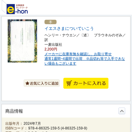
イエスさまについていこう
ヘンリー・ナウエン／〔述〕 ブラウネルのぞみ／
訳
一麦出版社
2,200円
メーカーに在庫有無を確認し、お取り寄せ
通常1週間~4週間で出荷 ※品切れ等で入手できな
い場合もございます
商品情報
出版年月：
2024年7月
ISBNコード：
978-4-86325-159-5
(
4-86325-159-9
)