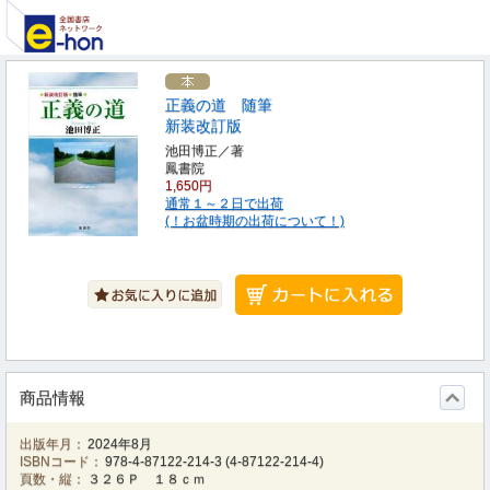
正義の道 随筆
新装改訂版
池田博正／著
鳳書院
1,650円
通常１～２日で出荷
(！お盆時期の出荷について！)
商品情報
出版年月：
2024年8月
ISBNコード：
978-4-87122-214-3
(
4-87122-214-4
)
頁数・縦：
３２６Ｐ １８ｃｍ