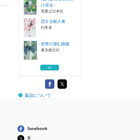
け戻る
実業之日本社
恋する殺人者
幻冬舎
世界の望む静謐
東京創元社
猫の耳に甘い唄を
祥伝社
恋する殺人者
返品について
幻冬舎
犯人は現場に首だ
け戻る
実業之日本社
facebook
恋する殺人者
X