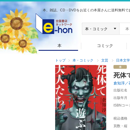
本、雑誌、CD・DVDをお近くの本屋さんに送料無料で
本
コミック
トップ
本・コミック
文芸
日本文学
死体
倉知淳／
出版社名
出版年月
ISBNコー
税込価格
頁数・縦