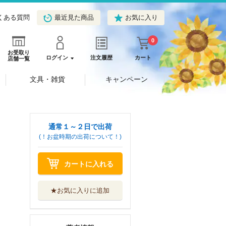
くある質問
最近見た商品
お気に入り
0
お受取り
ログイン
注文履歴
カート
店舗一覧
文具・雑貨
キャンペーン
通常１～２日で出荷
(！お盆時期の出荷について！)
カートに入れる
★お気に入りに追加