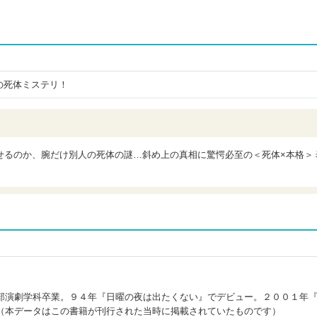
の死体ミステリ！
せるのか、腕だけ別人の死体の謎…斜め上の真相に驚愕必至の＜死体×本格＞
部演劇学科卒業。９４年『日曜の夜は出たくない』でデビュー。２００１年
（本データはこの書籍が刊行された当時に掲載されていたものです）