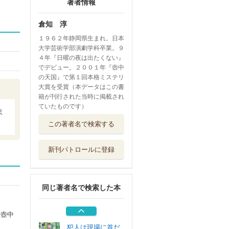
著者情報
倉知 淳
１９６２年静岡県生まれ。日本
大学芸術学部演劇学科卒業。９
４年『日曜の夜は出たくない』
でデビュー。２００１年『壺中
の天国』で第１回本格ミステリ
大賞を受賞（本データはこの書
籍が刊行された当時に掲載され
ていたものです）
ミ
世界の望む静謐
この著者名で検索する
東京創元社
新刊パトロールに登録
猫の耳に甘い唄を
祥伝社
同じ著者名で検索した本
恋する殺人者
幻冬舎
『壺中
犯人は現場に首だ