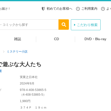
初めてのお客様へ
ご利用案内
よ
お届け！
こだわり検索
雑誌
CD
DVD・Blu-ray
ミステリー小説
で遊ぶな大人たち
著
実業之日本社
2024年9月
ド
978-4-408-53865-5
（
4-408-53865-5
）
1,980円
３７４Ｐ １９ｃｍ