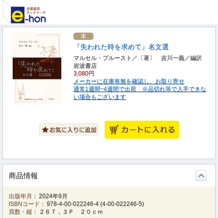
『失われた時を求めて』名文選
マルセル・プルースト／〔著〕 吉川一義／編訳
岩波書店
3,080円
メーカーに在庫有無を確認し、お取り寄せ
通常1週間~4週間で出荷 ※品切れ等で入手できな
い場合もございます
商品情報
出版年月：
2024年9月
ISBNコード：
978-4-00-022246-4
(
4-00-022246-5
)
頁数・縦：
２６７，３Ｐ ２０ｃｍ