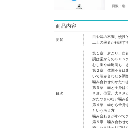
頁数・縦
商品内容
目や耳の不調、慢性
要旨
工士の著者が解説す
第１章 肩こり、自
調は歯からのＳＯＳ
むし歯や歯周病も、
第２章 体調不良は
いて噛み合わせを調
噛み合わせのかたつ
第３章 歯と全身は
目次
き形、位置、大きさ
かたつきのない噛み
第４章 歯から全身
という考え方
噛み合わせがすべて
第５章 噛み合わせ
療したら終わりでは