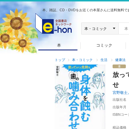
本、雑誌、CD・DVDをお近くの本屋さんに送料無料で
本
コミック
トップ
本・コミック
生活
健康法
放っ
せ
宮野敬士
出版社名
出版年月
ISBNコー
税込価格