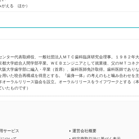
みがえる ほか）
センター代表取締役、一般社団法人ＭＴＣ歯科臨床研究会理事。１９８２年
京都大学総合人間学部卒業。ＷＥＢエンジニアとして就業後、父のＭＴコネ
大阪大学歯学部に編入・卒業（首席）、歯科医師免許取得。歯科医師であり
を用いた咬合再構成を得意とする。『歯身一体』の考えのもと噛み合わせを
年オーラルリリース協会を設立。オーラルリリースをライフワークとする（
ていたものです）
用サービス
運営会社概要
店について
特定商取引法に基づく表示