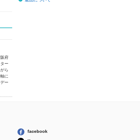
大阪府
クター
ながら
主軸に
本デー
facebook