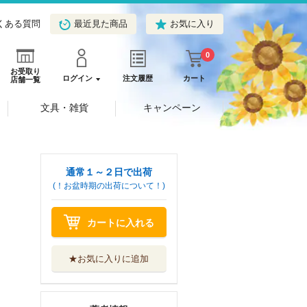
くある質問
最近見た商品
お気に入り
0
お受取り
ログイン
注文履歴
カート
店舗一覧
文具・雑貨
キャンペーン
通常１～２日で出荷
(！お盆時期の出荷について！)
カートに入れる
★お気に入りに追加