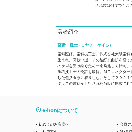
入れ歯は何度でもよ
著者紹介
宮野 敬士 (ミヤノ ケイジ)
歯科医師、歯科技工士。株式会社大阪歯科
生まれ。高校中退、その後紆余曲折を経て
の技術を受け継ぐため一念発起して転向、
歯科技工士の免許を取得。ＭＴコネクター
した包括医療に取り組む。そして２０２４
タはこの書籍が刊行された当時に掲載され
e-honについて
初めてのお客様へ
会員専
ご利用案内
My書