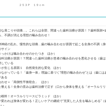
２５３Ｐ １９ｃｍ
的な肩こりや頭痛…。これらは全部、間違った歯科治療が原因！？歯科医師×
る、不調が消える理想の噛み合わせ！
律神経の乱れ、慢性的な頭痛…歯の噛み合わせが原因で起こる全身の不調（身
のサイン
きっかけは噛み合わせのかたつき ほか）
歯科治療が原因！？間違った歯科治療が患者の噛み合わせを悪化させる（歯は
整している
きが生じる原因１ 自然発生的な変化 ほか）
つながっている！「歯身一体」理論に基づく“理想の噛み合わせ”とは（歯には
がある
合わせ＝「両側性平衡咬合」 ほか）
を整える！全身の歪みは歯科治療で正す（口から身体を整える「オーラルリリ
の根幹！オーラルリリースピラミッド ほか）
が変われば身体が変わる！正しいケアの継続で“充実した人生を噛みしめる”（
ない