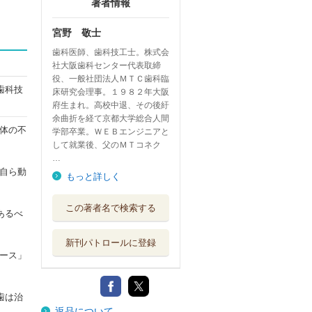
著者情報
宮野 敬士
歯科医師、歯科技工士。株式会
社大阪歯科センター代表取締
役、一般社団法人ＭＴＣ歯科臨
歯科技
床研究会理事。１９８２年大阪
府生まれ。高校中退、その後紆
余曲折を経て京都大学総合人間
体の不
学部卒業。ＷＥＢエンジニアと
して就業後、父のＭＴコネク
…
自ら動
もっと詳しく
この著者名で検索する
あるべ
新刊パトロールに登録
ース」
歯は治
返品について