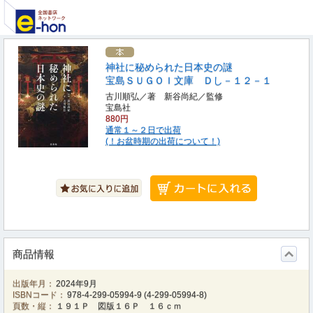
神社に秘められた日本史の謎
宝島ＳＵＧＯＩ文庫 Ｄし－１２－１
古川順弘／著 新谷尚紀／監修
宝島社
880円
通常１～２日で出荷
(！お盆時期の出荷について！)
商品情報
出版年月：
2024年9月
ISBNコード：
978-4-299-05994-9
(
4-299-05994-8
)
頁数・縦：
１９１Ｐ 図版１６Ｐ １６ｃｍ