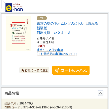
東京の空の下オムレツのにおいは流れる
新装版
河出文庫 い２４－２
石井好子／著
河出書房新社
880円
通常１～２日で出荷
(！お盆時期の出荷について！)
商品情報
出版年月：
2024年9月
ISBNコード：
978-4-309-42136-0
(
4-309-42136-9
)