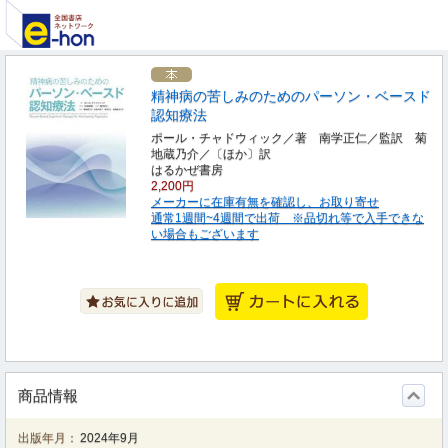
精神病の苦しみのためのパーソン・ベースド
認知療法
ポール・チャドウィック／著 南学正仁／監訳 菊
地蔵乃介／〔ほか〕訳
はるかぜ書房
2,200円
メーカーに在庫有無を確認し、お取り寄せ
通常1週間~4週間で出荷 ※品切れ等で入手できな
い場合もございます
商品情報
出版年月：
2024年9月