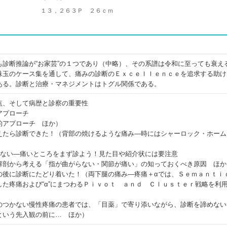
１３，２６３Ｐ ２６ｃｍ
も診断推論が“お家芸”の１つであり（中略）、その系譜は令和に至っても衰え
珠玉のケース集を通して、痛みの診断のＥｘｃｅｌｌｅｎｃｅを追求する助け
ある。診断と治療・マネジメントはトグル関係である。
点、そして病歴と診察の重要性
アプローチ
的アプローチ ほか）
えたら診断できた！（背部の焼けるような痛み―時にはシャーロック・ホーム
せない―痛いところをまず診よう！見た目や紹介状には要注意
解剖から考える「指が曲がらない・関節が痛い」の知っておくべき原因 ほか
の後に診断にたどり着いた！（両下腿の痛み―疼痛＋αでは、Ｓｅｍａｎｔｉ
た疼痛および“α”にまつわるＰｉｖｏｔ ａｎｄ Ｃｌｕｓｔｅｒ戦略を利
のつかない慢性疼痛の患者では、「目薬」で寄り添いながら、診断を諦めない
という先入観の前に… ほか）