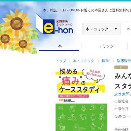
本、雑誌、CD・DVDをお近くの本屋さんに送料無料で
本
コミック
トップ
本・コミック
医学
臨床医学
みん
スタ
志水太郎
出版社名
出版年月
ISBNコー
税込価格