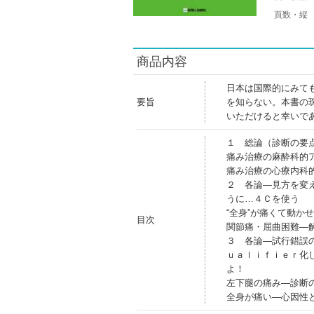
頁数・縦
商品内容
日本は国際的にみて
要旨
を知らない。本書の
いただけると幸いで
１ 総論（診断の要
痛み治療の麻酔科的
痛み治療の心療内科
２ 各論―見方を変
うに…４Ｃを使う
“全身”が痛くて動か
目次
関節痛・屈曲困難―
３ 各論―試行錯誤
ｕａｌｉｆｉｅｒ化し
よ！
左下腿の痛み―診断
全身が痛い―心因性