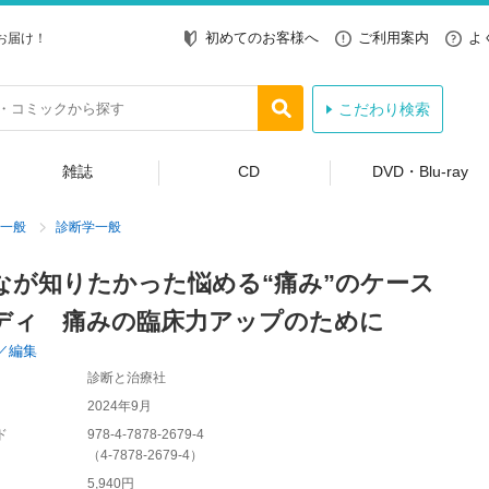
初めてのお客様へ
ご利用案内
よ
お届け！
こだわり検索
雑誌
CD
DVD・Blu-ray
一般
診断学一般
なが知りたかった悩める“痛み”のケース
ディ 痛みの臨床力アップのために
／編集
診断と治療社
2024年9月
ド
978-4-7878-2679-4
（
4-7878-2679-4
）
5,940円