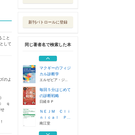
ＮＥＪＭ Ｃｌｉ
ｎｉｃａｌ Ｐ...
南江堂
新刊パトロールに登録
２２世紀の医師の
リアル Ｄｏｃ...
メジカルビュー社
ること
として
同じ著者名で検索した本
症例検討から学ぶ
診断推論戦略
日経ＢＰ
マクギーのフィジ
カル診断学
ズのよ
エルゼビア・ジ...
毎回５分はじめて
の診断戦略
）
日経ＢＰ
ｃ ｑ
用せ
ＮＥＪＭ Ｃｌｉ
ｎｉｃａｌ Ｐ...
！
南江堂
２２世紀の医師の