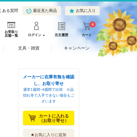
くある質問
最近見た商品
お気に入り
0
お受取り
ログイン
注文履歴
カート
店舗一覧
文具・雑貨
キャンペーン
メーカーに在庫有無を確認
し、お取り寄せ
通常1週間~4週間で出荷 ※品
切れ等で入手できない場合もご
ざいます
カートに入れる
（お取り寄せ）
★お気に入りに追加