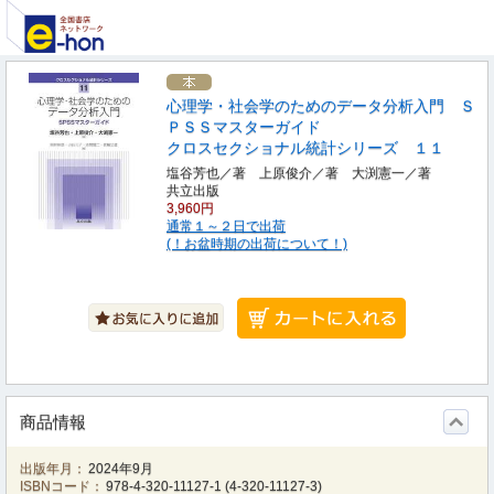
心理学・社会学のためのデータ分析入門 Ｓ
ＰＳＳマスターガイド
クロスセクショナル統計シリーズ １１
塩谷芳也／著 上原俊介／著 大渕憲一／著
共立出版
3,960円
通常１～２日で出荷
(！お盆時期の出荷について！)
商品情報
出版年月：
2024年9月
ISBNコード：
978-4-320-11127-1
(
4-320-11127-3
)