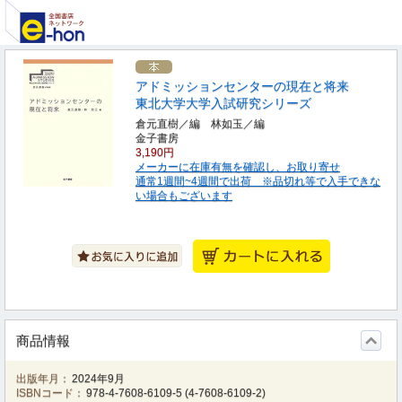
アドミッションセンターの現在と将来
東北大学大学入試研究シリーズ
倉元直樹／編 林如玉／編
金子書房
3,190円
メーカーに在庫有無を確認し、お取り寄せ
通常1週間~4週間で出荷 ※品切れ等で入手できな
い場合もございます
商品情報
出版年月：
2024年9月
ISBNコード：
978-4-7608-6109-5
(
4-7608-6109-2
)