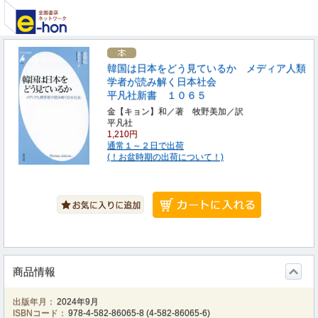
韓国は日本をどう見ているか メディア人類
学者が読み解く日本社会
平凡社新書 １０６５
金【キョン】和／著 牧野美加／訳
平凡社
1,210円
通常１～２日で出荷
(！お盆時期の出荷について！)
商品情報
出版年月：
2024年9月
ISBNコード：
978-4-582-86065-8
(
4-582-86065-6
)