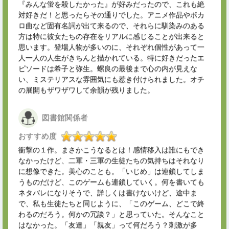
『みんな蛍を殺したかった』が好みだったので、これも絶
対好きだ！と思ったらその通りでした。アニメ作品やボカ
ロ曲など固有名詞が出て来るので、それらに馴染みのある
方は特に彼女たちの存在をリアルに感じることが出来ると
思います。登場人物が多いのに、それぞれ個性があって一
人一人の人生がきちんと描かれている。特に好きだったエ
ピソードは希子と弥生。螺良の最後まで心の内が見えな
い、ミステリアスな雰囲気にも惹き付けられました。オチ
の展開もザワザワして余韻が残りました。
図書館関係者
おすすめ度
衝撃の１作。まさかこうなるとは！感情移入は誰にもでき
なかったけど、二軍・三軍の生徒たちの気持ちはそれなり
に想像できた。美心のことも。「いじめ」は連鎖してしま
うものだけど、このゲームも連鎖していく。何を書いても
ネタバレになりそうで、詳しくは書けないけど、途中ま
で、私も生徒たちと同じように、「このゲーム、どこで終
わるのだろう。何かの冗談？」と思っていた。そんなこと
はなかった。「友達」「親友」って何だろう？刺激が多