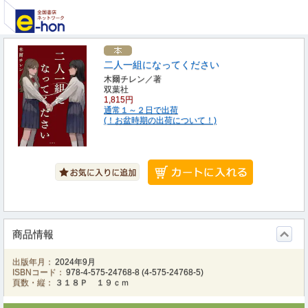
二人一組になってください
木爾チレン／著
双葉社
1,815円
通常１～２日で出荷
(！お盆時期の出荷について！)
商品情報
出版年月：
2024年9月
ISBNコード：
978-4-575-24768-8
(
4-575-24768-5
)
頁数・縦：
３１８Ｐ １９ｃｍ