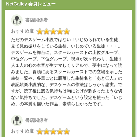
NetGalley 会員レビュー
書店関係者
おすすめ度
ただのデスゲーム小説ではない！いじめられている生徒、
見て見ぬ振りをしている生徒、いじめている生徒・・・。
デスゲームを舞台に、スクールカーストの上位グループ、
中位グループ、下位グループ、視点が次々代わり、生徒１
人１人の心の本音が生ナマしくリアルで、夢中になって読
みました。冒頭にあるスクールカーストでの立場を示した
生徒一覧や、各章ごとに脱落した生徒名と「あと〇人」の
表記娯楽小説的な、デスゲームの作法はしっかり忠実。で
すが、読了後に残る気持ちは胸にとげが刺さったような切
ない気持ちでした。デスゲームという設定を使った「いじ
め」の本質を描いた作品、素晴らしかったです。
書店関係者
おすすめ度