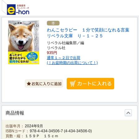
わんこセラピー １分で笑顔になれる言葉
リベラル文庫 り－１－２５
リベラル社編集部／編
リベラル社
935円
通常１～２日で出荷
(！お盆時期の出荷について！)
商品情報
出版年月：
2024年9月
ISBNコード：
978-4-434-34506-7
(
4-434-34506-0
)
頁数・縦：
１５９Ｐ １５ｃｍ