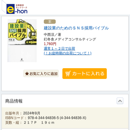
建設業のためのＳＮＳ採用バイブル
中西涼／著
幻冬舎メディアコンサルティング
1,760円
通常１～２日で出荷
(！お盆時期の出荷について！)
商品情報
出版年月：
2024年9月
ISBNコード：
978-4-344-94836-5
(
4-344-94836-X
)
頁数・縦：
２１７Ｐ １９ｃｍ