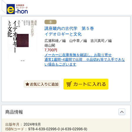
講座畿内の古代学 第５巻
イデオロギーと文化
広瀬和雄／編 山中章／編 吉川真司／編
雄山閣
7,700円
メーカーに在庫有無を確認し、お取り寄せ
通常1週間~4週間で出荷 ※品切れ等で入手できな
い場合もございます
商品情報
出版年月：
2024年9月
ISBNコード：
978-4-639-02996-0
(
4-639-02996-9
)