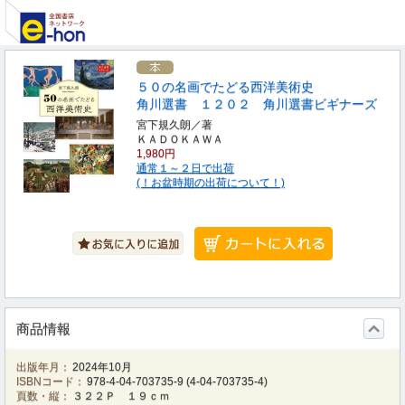
５０の名画でたどる西洋美術史
角川選書 １２０２ 角川選書ビギナーズ
宮下規久朗／著
ＫＡＤＯＫＡＷＡ
1,980円
通常１～２日で出荷
(！お盆時期の出荷について！)
商品情報
出版年月：
2024年10月
ISBNコード：
978-4-04-703735-9
(
4-04-703735-4
)
頁数・縦：
３２２Ｐ １９ｃｍ