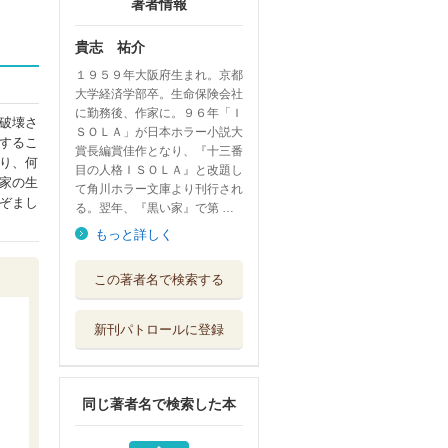
著者情報
貴志 祐介
１９５９年大阪府生まれ。京都
大学経済学部卒。生命保険会社
に勤務後、作家に。９６年「Ｉ
破壊さ
ＳＯＬＡ」が日本ホラー小説大
するこ
賞長編賞佳作となり、『十三番
り、何
目の人格ＩＳＯＬＡ』と改題し
家の生
て角川ホラー文庫より刊行され
ぞまし
る。翌年、『黒い家』で第 …
もっと詳しく
慄く 最恐の書き
この著者名で検索する
下ろしアンソロ...
ＫＡＤＯＫＡＷＡ
新刊パトロールに登録
秋雨物語
ＫＡＤＯＫＡＷＡ
同じ著者名で検索した本
兎は薄氷に駆ける
毎日新聞出版