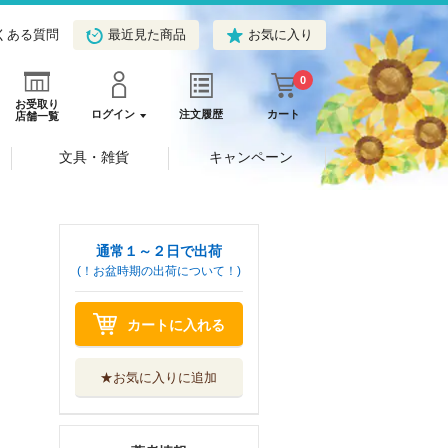
くある質問
最近見た商品
お気に入り
0
お受取り
ログイン
注文履歴
カート
店舗一覧
文具・雑貨
キャンペーン
通常１～２日で出荷
(！お盆時期の出荷について！)
カートに入れる
★お気に入りに追加