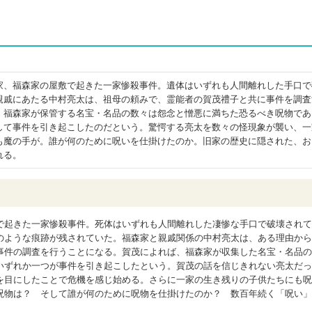
家、福森家の屋敷で起きた一家惨殺事件。遺体はいずれも人間離れした手口で
親戚にあたる中村亮太は、祖母の頼みで、霊能者の賀茂禮子と共に事件を調査
、福森家が保管する名宝・名品の数々は怨念と憎悪に満ちた恐るべき呪物であ
して事件を引き起こしたのだという。驚愕する亮太を数々の怪現象が襲い、一
も魔の手が。誰が何のために呪いを仕掛けたのか。旧家の歴史に隠された、お
れる。
で起きた一家惨殺事件。死体はいずれも人間離れした凄惨な手口で破壊されて
のような痕跡が残されていた。福森家と親戚関係の中村亮太は、ある理由から
事件の調査を行うことになる。賀茂によれば、福森家が収集した名宝・名品の
いずれか一つが事件を引き起こしたという。賀茂の話を信じきれない亮太だっ
を目にしたことで危機を感じ始める。さらに一家の生き残りの子供たちにも呪
呪物は？ そして誰が何のために呪物を仕掛けたのか？ 数百年続く「呪い」