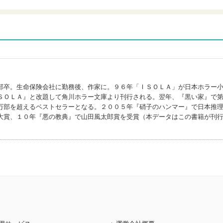
部卒。生命保険会社に勤務後、作家に。９６年「ＩＳＯＬＡ」が日本ホラー
ＳＯＬＡ』と改題して角川ホラー文庫より刊行される。翌年、『黒い家』で
万部を超えるベストセラーとなる。２００５年『硝子のハンマー』で日本推
大賞、１０年『悪の教典』で山田風太郎賞を受賞（本データはこの書籍が刊