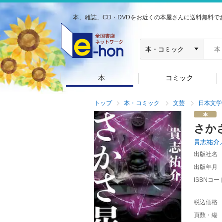
本、雑誌、CD・DVDをお近くの本屋さんに送料無料で
本
コミック
トップ
本・コミック
文芸
日本文学
さか
貴志祐介
出版社名
出版年月
ISBNコー
税込価格
頁数・縦