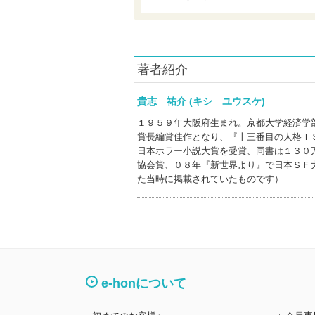
著者紹介
貴志 祐介 (キシ ユウスケ)
１９５９年大阪府生まれ。京都大学経済学
賞長編賞佳作となり、『十三番目の人格Ｉ
日本ホラー小説大賞を受賞、同書は１３０
協会賞、０８年『新世界より』で日本ＳＦ
た当時に掲載されていたものです）
e-honについて