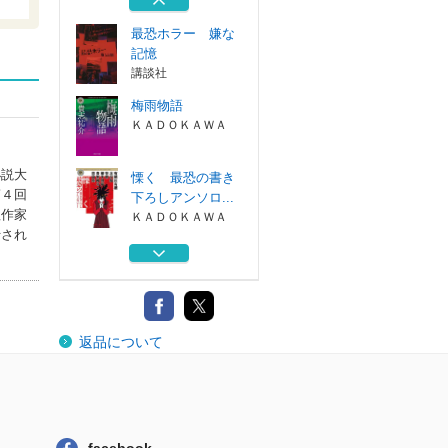
最恐ホラー 嫌な
記憶
講談社
梅雨物語
ＫＡＤＯＫＡＷＡ
小説大
慄く 最恐の書き
第４回
下ろしアンソロ...
理作家
ＫＡＤＯＫＡＷＡ
行され
秋雨物語
ＫＡＤＯＫＡＷＡ
兎は薄氷に駆ける
返品について
毎日新聞出版
最恐ホラー 嫌な
記憶
講談社