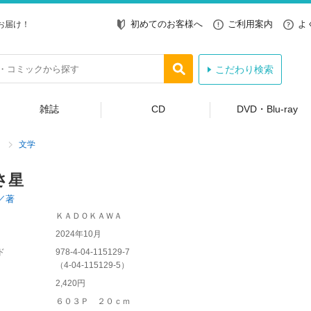
初めてのお客様へ
ご利用案内
よ
お届け！
こだわり検索
雑誌
CD
DVD・Blu-ray
文学
さ星
／著
ＫＡＤＯＫＡＷＡ
2024年10月
ド
978-4-04-115129-7
（
4-04-115129-5
）
2,420円
６０３Ｐ ２０ｃｍ