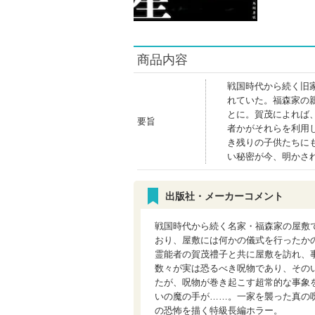
商品内容
戦国時代から続く旧
れていた。福森家の
とに。賀茂によれば
要旨
者かがそれらを利用
き残りの子供たちに
い秘密が今、明かさ
出版社・メーカーコメント
戦国時代から続く名家・福森家の屋敷
おり、屋敷には何かの儀式を行ったか
霊能者の賀茂禮子と共に屋敷を訪れ、
数々が実は恐るべき呪物であり、その
たが、呪物が巻き起こす超常的な事象
いの魔の手が……。一家を襲った真の
の恐怖を描く特級長編ホラー。