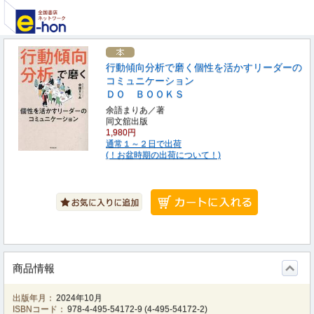
行動傾向分析で磨く個性を活かすリーダーの
コミュニケーション
ＤＯ ＢＯＯＫＳ
余語まりあ／著
同文舘出版
1,980円
通常１～２日で出荷
(！お盆時期の出荷について！)
商品情報
出版年月：
2024年10月
ISBNコード：
978-4-495-54172-9
(
4-495-54172-2
)