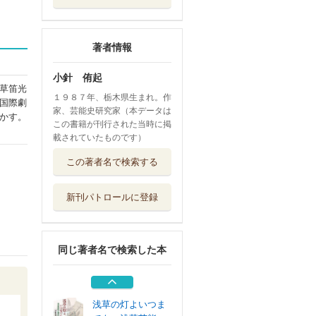
著者情報
小針 侑起
草笛光
１９８７年、栃木県生まれ。作
国際劇
家、芸能史研究家（本データは
かす。
この書籍が刊行された当時に掲
載されていたものです）
遊廓・花柳界・ダ
この著者名で検索する
ンスホール・カ...
河出書房新社
新刊パトロールに登録
浅草芸能とゲイの
近代史 文化の...
えにし書房
同じ著者名で検索した本
あゝ浅草オペラ
写真でたどる魅...
えにし書房
浅草の灯よいつま