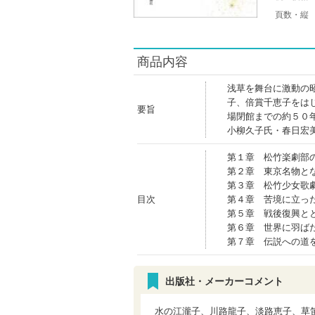
頁数・縦
商品内容
浅草を舞台に激動の
子、倍賞千恵子をは
要旨
場閉館までの約５０
小柳久子氏・春日宏
第１章 松竹楽劇部
第２章 東京名物と
第３章 松竹少女歌
目次
第４章 苦境に立っ
第５章 戦後復興と
第６章 世界に羽ば
第７章 伝説への道
出版社・メーカーコメント
水の江瀧子、川路龍子、淡路恵子、草