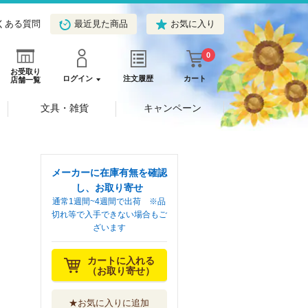
くある質問
最近見た商品
お気に入り
0
お受取り
ログイン
注文履歴
カート
店舗一覧
文具・雑貨
キャンペーン
メーカーに在庫有無を確認
し、お取り寄せ
通常1週間~4週間で出荷 ※品
切れ等で入手できない場合もご
ざいます
カートに入れる
（お取り寄せ）
★お気に入りに追加