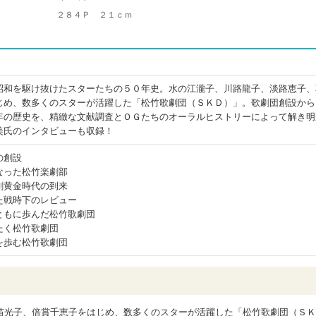
２８４Ｐ ２１ｃｍ
昭和を駆け抜けたスターたちの５０年史。水の江瀧子、川路龍子、淡路恵子、
じめ、数多くのスターが活躍した「松竹歌劇団（ＳＫＤ）」。歌劇団創設から
年の歴史を、精緻な文献調査とＯＧたちのオーラルヒストリーによって解き明
美氏のインタビューも収録！
の創設
なった松竹楽劇部
劇黄金時代の到来
た戦時下のレビュー
ともに歩んだ松竹歌劇団
たく松竹歌劇団
を歩む松竹歌劇団
笛光子、倍賞千恵子をはじめ、数多くのスターが活躍した「松竹歌劇団（ＳＫ