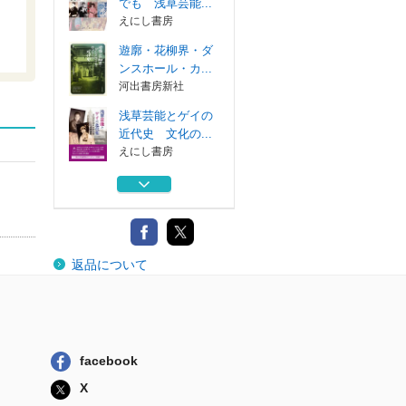
でも 浅草芸能...
えにし書房
遊廓・花柳界・ダ
ンスホール・カ...
河出書房新社
浅草芸能とゲイの
近代史 文化の...
えにし書房
あゝ浅草オペラ
写真でたどる魅...
えにし書房
浅草の灯よいつま
返品について
でも 浅草芸能...
えにし書房
遊廓・花柳界・ダ
ンスホール・カ...
河出書房新社
facebook
浅草芸能とゲイの
X
近代史 文化の...