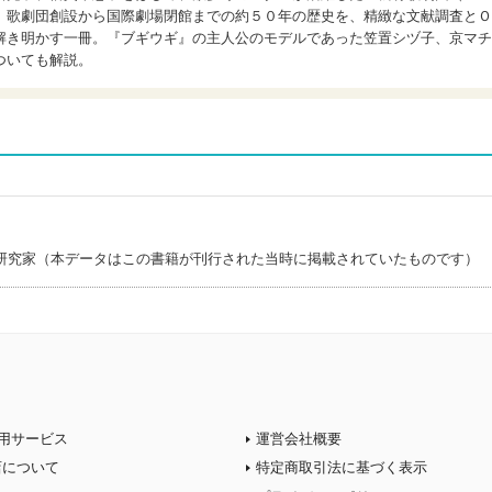
、歌劇団創設から国際劇場閉館までの約５０年の歴史を、精緻な文献調査とＯ
解き明かす一冊。『ブギウギ』の主人公のモデルであった笠置シヅ子、京マチ
ついても解説。
研究家（本データはこの書籍が刊行された当時に掲載されていたものです）
用サービス
運営会社概要
店について
特定商取引法に基づく表示