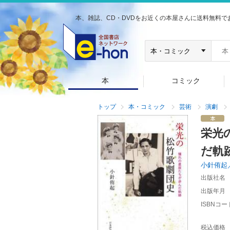
本、雑誌、CD・DVDをお近くの本屋さんに送料無料で
本
コミック
トップ
本・コミック
芸術
演劇
栄光
だ軌
小針侑起
出版社名
出版年月
ISBNコー
税込価格