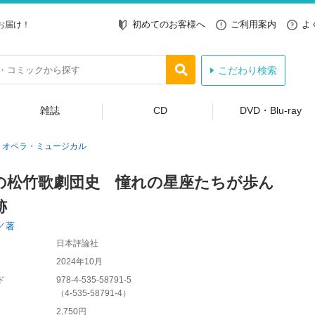
初めてのお客様へ
ご利用案内
よ
お届け！
こだわり検索
雑誌
CD
DVD・Blu-ray
オペラ・ミュージカル
の松竹歌劇団史 憧れの星座たちが歩ん
跡
／著
日本評論社
2024年10月
ド
978-4-535-58791-5
（
4-535-58791-4
）
2,750円